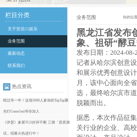
栏目分类
业务范围
你的位
关于安信11娱乐
​黑龙江省发布
象、祖研“酵豆
业务范围
发布日期：2024-08-
最新动态
记者从哈尔滨创意设
联系我们
和展示优秀创意设计
月，该中心面向全省
热点资讯
选，最终哈尔滨市道
错过等一年！这场5000人参加的TapTap聚
脱颖而出。
光灯GameJam等你加入
据悉，本次作品征集
《伊瑟》参展TGS好评不断 三测「原质测
关行业的企业、高校
试」招募火热进行中！